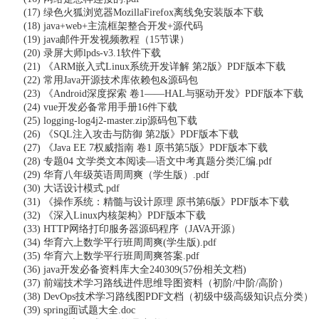
(17) 绿色火狐浏览器MozillaFirefox离线免安装版本下载
(18) java+web+主流框架整合开发+源代码
(19) java邮件开发视频教程（15节课）
(20) 录屏大师lpds-v3.1软件下载
(21) 《ARM嵌入式Linux系统开发详解 第2版》PDF版本下载
(22) 常用Java开源技术库依赖包&源码包
(23) 《Android深度探索 卷1——HAL与驱动开发》PDF版本下载
(24) vue开发必备常用手册16件下载
(25) logging-log4j2-master.zip源码包下载
(26) 《SQL注入攻击与防御 第2版》PDF版本下载
(27) 《Java EE 7权威指南 卷1 原书第5版》PDF版本下载
(28) 专题04 文学类文本阅读—语文中考真题分类汇编.pdf
(29) 华育八年级英语周周爽（学生版）.pdf
(30) 大话设计模式.pdf
(31) 《操作系统：精髓与设计原理 原书第6版》PDF版本下载
(32) 《深入Linux内核架构》PDF版本下载
(33) HTTP网络打印服务器源码程序（JAVA开源）
(34) 华育六上数学平行班周周爽(学生版).pdf
(35) 华育六上数学平行班周周爽答案.pdf
(36) java开发必备资料库大全240309(57份相关文档)
(37) 前端技术学习路线进件思维导图资料（初阶/中阶/高阶）
(38) DevOps技术学习路线图PDF文档（初级中级高级知识点分类）
(39) spring面试题大全.doc