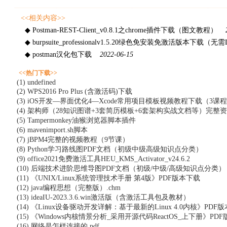
<<相关内容>>
◆ Postman-REST-Client_v0.8.1之chrome插件下载（图文教程）
◆ burpsuite_professionalv1.5.20绿色免安装免激活版本下载（无需L
◆ postman汉化包下载
2022-06-15
<<热门下载>>
(1) undefined
(2) WPS2016 Pro Plus (含激活码)下载
(3) iOS开发—界面优化4—Xcode常用项目模板视频教程下载（3课
(4) 架构师（28知识图谱+3套简历模板+6套架构实战文档等）完整
(5) Tampermonkey油猴浏览器脚本插件
(6) mavenimport.sh脚本
(7) jBPM4完整的视频教程（9节课）
(8) Python学习路线图PDF文档（初级中级高级知识点分类）
(9) office2021免费激活工具HEU_KMS_Activator_v24.6.2
(10) 后端技术进阶思维导图PDF文档（初级/中级/高级知识点分类）
(11) 《UNIX/Linux系统管理技术手册 第4版》PDF版本下载
(12) java编程思想（完整版）.chm
(13) ideaIU-2023.3.6.win激活版（含激活工具包及教材）
(14) 《Linux设备驱动开发详解：基于最新的Linux 4.0内核》PDF
(15) 《Windows内核情景分析_采用开源代码ReactOS_上下册》PD
(16) 网络是怎样连接的.pdf