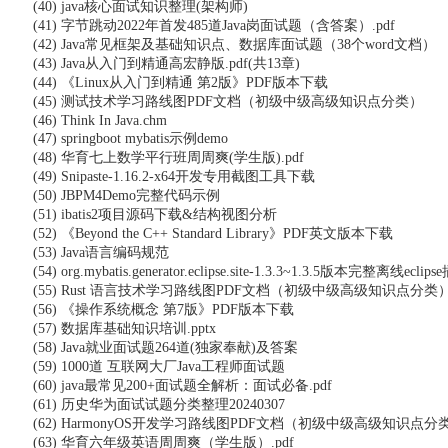
(40) java核心面试知识整理(架构师)
(41) 字节跳动2022年首发485道Java岗面试题（含答案）.pdf
(42) Java常见框架及基础知识点、数据库面试题（38个word文档）
(43) Java从入门到精通高宏静版.pdf(共13章)
(44) 《Linux从入门到精通 第2版》PDF版本下载
(45) 测试技术学习路线图PDF文档（初级中级高级知识点分类）
(46) Think In Java.chm
(47) springboot mybatis示例demo
(48) 华育七上数学平行班周周爽(学生版).pdf
(49) Snipaste-1.16.2-x64开发专用截图工具下载
(50) JBPM4Demo完整代码示例
(51) ibatis2项目源码下载&结构视图分析
(52) 《Beyond the C++ Standard Library》PDF英文版本下载
(53) Java语言编码规范
(54) org.mybatis.generator.eclipse.site-1.3.3~1.3.5版本完整离线eclipse
(55) Rust 语言技术学习路线图PDF文档（初级中级高级知识点分类
(56) 《操作系统概念 第7版》PDF版本下载
(57) 数据库基础知识培训.pptx
(58) Java就业面试题264道(独家奉献)及答案
(59) 1000道 互联网大厂Java工程师面试题
(60) java最常见200+面试题全解析：面试必备.pdf
(61) 历史华为面试试题分类整理20240307
(62) HarmonyOS开发学习路线图PDF文档（初级中级高级知识点分
(63) 华育六年级英语周周爽（学生版）.pdf