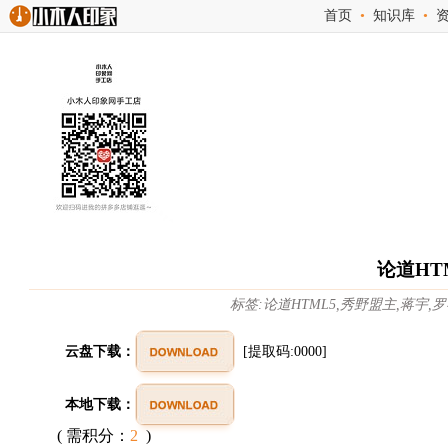
首页
•
知识库
•
论道HT
标签:论道HTML5,秀野盟主,蒋宇,罗睿
云盘下载：
[提取码:0000]
本地下载：
( 需积分：
2
)