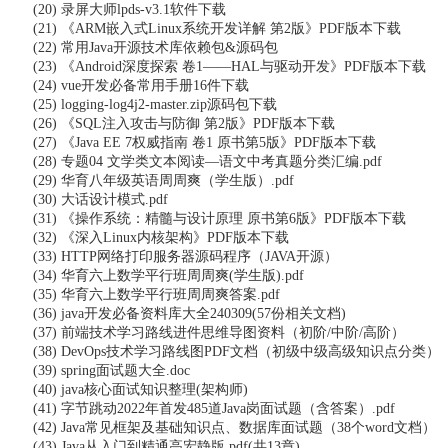
(20) 录屏大师lpds-v3.1软件下载
(21) 《ARM嵌入式Linux系统开发详解 第2版》PDF版本下载
(22) 常用Java开源技术库依赖包&源码包
(23) 《Android深度探索 卷1——HAL与驱动开发》PDF版本下载
(24) vue开发必备常用手册16件下载
(25) logging-log4j2-master.zip源码包下载
(26) 《SQL注入攻击与防御 第2版》PDF版本下载
(27) 《Java EE 7权威指南 卷1 原书第5版》PDF版本下载
(28) 专题04 文学类文本阅读—语文中考真题分类汇编.pdf
(29) 华育八年级英语周周爽（学生版）.pdf
(30) 大话设计模式.pdf
(31) 《操作系统：精髓与设计原理 原书第6版》PDF版本下载
(32) 《深入Linux内核架构》PDF版本下载
(33) HTTP网络打印服务器源码程序（JAVA开源）
(34) 华育六上数学平行班周周爽(学生版).pdf
(35) 华育六上数学平行班周周爽答案.pdf
(36) java开发必备资料库大全240309(57份相关文档)
(37) 前端技术学习路线进件思维导图资料（初阶/中阶/高阶）
(38) DevOps技术学习路线图PDF文档（初级中级高级知识点分类）
(39) spring面试题大全.doc
(40) java核心面试知识整理(架构师)
(41) 字节跳动2022年首发485道Java岗面试题（含答案）.pdf
(42) Java常见框架及基础知识点、数据库面试题（38个word文档）
(43) Java从入门到精通高宏静版.pdf(共13章)