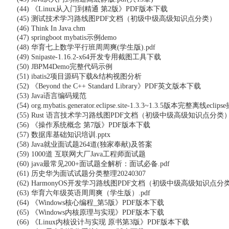
(44) 《Linux从入门到精通 第2版》PDF版本下载
(45) 测试技术学习路线图PDF文档（初级中级高级知识点分类）
(46) Think In Java.chm
(47) springboot mybatis示例demo
(48) 华育七上数学平行班周周爽(学生版).pdf
(49) Snipaste-1.16.2-x64开发专用截图工具下载
(50) JBPM4Demo完整代码示例
(51) ibatis2项目源码下载&结构视图分析
(52) 《Beyond the C++ Standard Library》PDF英文版本下载
(53) Java语言编码规范
(54) org.mybatis.generator.eclipse.site-1.3.3~1.3.5版本完整离线eclipse
(55) Rust 语言技术学习路线图PDF文档（初级中级高级知识点分类
(56) 《操作系统概念 第7版》PDF版本下载
(57) 数据库基础知识培训.pptx
(58) Java就业面试题264道(独家奉献)及答案
(59) 1000道 互联网大厂Java工程师面试题
(60) java最常见200+面试题全解析：面试必备.pdf
(61) 历史华为面试试题分类整理20240307
(62) HarmonyOS开发学习路线图PDF文档（初级中级高级知识点分
(63) 华育六年级英语周周爽（学生版）.pdf
(64) 《Windows核心编程_第5版》PDF版本下载
(65) 《Windows内核原理与实现》PDF版本下载
(66) 《Linux内核设计与实现 原书第3版》PDF版本下载