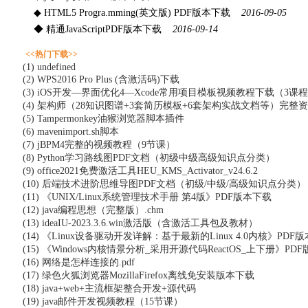
◆ HTML5 Progra.mming(英文版) PDF版本下载
2016-09-05
◆ 精通JavaScriptPDF版本下载
2016-09-14
<<热门下载>>
(1) undefined
(2) WPS2016 Pro Plus (含激活码)下载
(3) iOS开发—界面优化4—Xcode常用项目模板视频教程下载（3课
(4) 架构师（28知识图谱+3套简历模板+6套架构实战文档等）完整
(5) Tampermonkey油猴浏览器脚本插件
(6) mavenimport.sh脚本
(7) jBPM4完整的视频教程（9节课）
(8) Python学习路线图PDF文档（初级中级高级知识点分类）
(9) office2021免费激活工具HEU_KMS_Activator_v24.6.2
(10) 后端技术进阶思维导图PDF文档（初级/中级/高级知识点分类）
(11) 《UNIX/Linux系统管理技术手册 第4版》PDF版本下载
(12) java编程思想（完整版）.chm
(13) ideaIU-2023.3.6.win激活版（含激活工具包及教材）
(14) 《Linux设备驱动开发详解：基于最新的Linux 4.0内核》PDF
(15) 《Windows内核情景分析_采用开源代码ReactOS_上下册》PD
(16) 网络是怎样连接的.pdf
(17) 绿色火狐浏览器MozillaFirefox离线免安装版本下载
(18) java+web+主流框架整合开发+源代码
(19) java邮件开发视频教程（15节课）