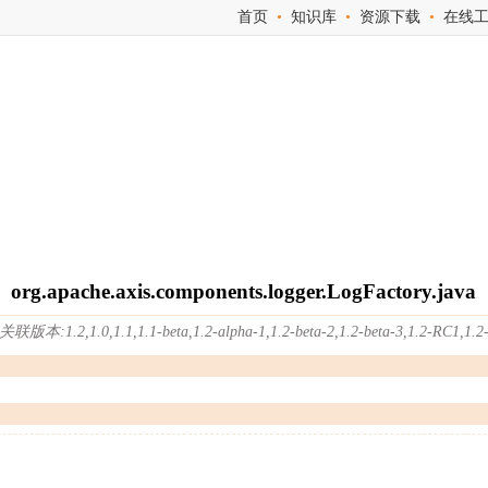
首页
•
知识库
•
资源下载
•
在线
org.apache.axis.components.logger.LogFactory.java
本:1.2,1.0,1.1,1.1-beta,1.2-alpha-1,1.2-beta-2,1.2-beta-3,1.2-RC1,1.2-