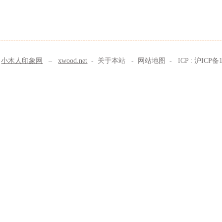
©
小木人印象网
–
xwood.net
-
关于本站
-
网站地图
- ICP :
沪ICP备1