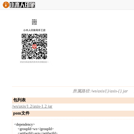
所属路径:/ws/axis/{}/axis-{}.jar 关联版
包列表
/ws/axis/1.2/axis-1.2.jar
pom文件
<dependency>
<groupId>ws</groupId>
<artifactId>axis</artifactId>