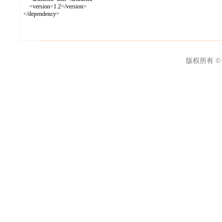
<version>1.2</version>
</dependency>
版权所有 