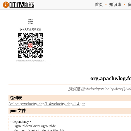
首页
•
知识库
•
org.apache.log.f
所属路径:/velocity/velocity-dep/{}/v
包列表
/velocity/velocity-dep/1.4/velocity-dep-1.4.jar
pom文件
<dependency>
<groupId>velocity</groupId>
<artifactId>velocity-dep</artifactId>