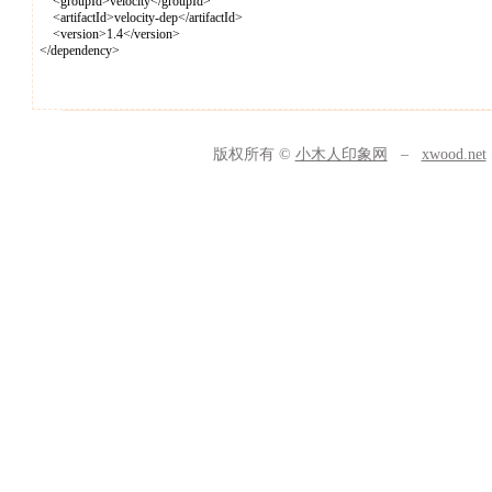
<groupId>velocity</groupId>
<artifactId>velocity-dep</artifactId>
<version>1.4</version>
</dependency>
版权所有 ©
小木人印象网
–
xwood.net