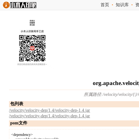
首页
•
知识库
•
org.apache.velocit
所属路径:/velocity/velocity/{}
包列表
/velocity/velocity-dep/1.4/velocity-dep-1.4.jar
/velocity/velocity-dep/1.4/velocity-dep-1.4.jar
pom文件
<dependency>