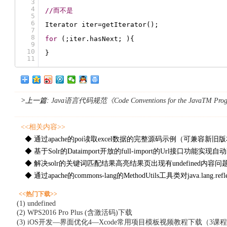
3
4
//而不是
5
6
Iterator iter=getIterator();
7
8
for
(;iter.hasNext; ){
9
10
}
11
>上一篇:
Java语言代码规范《Code Conventions for the JavaTM P
<<相关内容>>
◆ 通过apache的poi读取excel数据的完整源码示例（可兼容新旧
◆ 基于Solr的Dataimport开放的full-import的Url接
◆ 解决solr的关键词匹配结果高亮结果页出现有undefined内容
◆ 通过apache的commons-lang的MethodUtils工具类对java.lan
<<热门下载>>
(1) undefined
(2) WPS2016 Pro Plus (含激活码)下载
(3) iOS开发—界面优化4—Xcode常用项目模板视频教程下载（3课