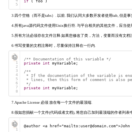
4
if
( foo )
5
3.四个空格（而不是tabs）. 以前. 我们认同大多数开发者使用tab, 
4.所有java源代码文件使用Unix换行符. 与平台相关的其他文件，应当
5.所有方法必须存在文件注释.如果您修改了类，方法，变量而没有文档注释您需要
6.书写变量的文档注释时，尽量保持注释在一行内.
/** Documentation of this variable */
1
private
int
myVariable;
2
3
/**
4
* If the documentation of the variable is en
5
* lines, then this form of comment is also p
6
*/
7
private
int
myVariable;
8
7.Apache License 必须 放在每一个文件的最顶端.
8.假如您捐献一个文件(代码或者文档), 将您自己加到最顶端的作者列表中
@author <a href="mailto:user@domain.com">John
1