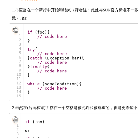
1.{}应当在一个新行中开始和结束（译者注：此处与SUN官方标准不一
致）. 如:
if
(foo){
1
// code here
2
}
3
4
try
{
5
// code here
6
}
catch
(Exception bar){
7
// code here
8
}
finally
{
9
// code here
10
}
11
12
while
(someCondition){
13
// code here
14
}
15
2.虽然在(后面和)前面存在一个空格是被允许和被尊重的，但是更希望不
if
(foo)
1
2
or
3