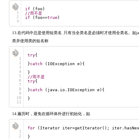
if
(foo)
1
//而不是
2
if
(foo==
true
)
3
13.在代码中总是使用短类名. 只有当全类名是必须时才使用全类名。如java.sq
类并使用类的短名称
try
{
1
2
}
catch
(IOException e){
3
4
}
5
//而不是
6
try
{
7
8
}
catch
(java.io.IOException e){
9
10
}
11
14.遍历时，避免在循环体外进行初始化，如.
for
(Iterator iter=getIterator(); iter.hasNe
1
2
}