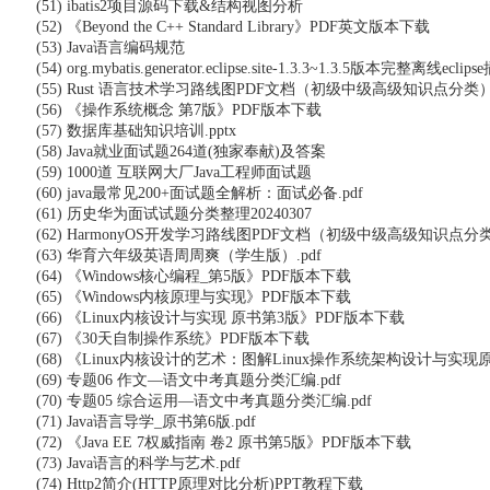
(51) ibatis2项目源码下载&结构视图分析
(52) 《Beyond the C++ Standard Library》PDF英文版本下载
(53) Java语言编码规范
(54) org.mybatis.generator.eclipse.site-1.3.3~1.3.5版本完整离线eclipse
(55) Rust 语言技术学习路线图PDF文档（初级中级高级知识点分类
(56) 《操作系统概念 第7版》PDF版本下载
(57) 数据库基础知识培训.pptx
(58) Java就业面试题264道(独家奉献)及答案
(59) 1000道 互联网大厂Java工程师面试题
(60) java最常见200+面试题全解析：面试必备.pdf
(61) 历史华为面试试题分类整理20240307
(62) HarmonyOS开发学习路线图PDF文档（初级中级高级知识点分
(63) 华育六年级英语周周爽（学生版）.pdf
(64) 《Windows核心编程_第5版》PDF版本下载
(65) 《Windows内核原理与实现》PDF版本下载
(66) 《Linux内核设计与实现 原书第3版》PDF版本下载
(67) 《30天自制操作系统》PDF版本下载
(68) 《Linux内核设计的艺术：图解Linux操作系统架构设计与实现
(69) 专题06 作文—语文中考真题分类汇编.pdf
(70) 专题05 综合运用—语文中考真题分类汇编.pdf
(71) Java语言导学_原书第6版.pdf
(72) 《Java EE 7权威指南 卷2 原书第5版》PDF版本下载
(73) Java语言的科学与艺术.pdf
(74) Http2简介(HTTP原理对比分析)PPT教程下载