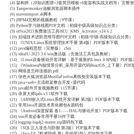
(4) 架构师（28知识图谱+3套简历模板+6套架构实战文档等）完整
(5) Tampermonkey油猴浏览器脚本插件
(6) mavenimport.sh脚本
(7) jBPM4完整的视频教程（9节课）
(8) Python学习路线图PDF文档（初级中级高级知识点分类）
(9) office2021免费激活工具HEU_KMS_Activator_v24.6.2
(10) 后端技术进阶思维导图PDF文档（初级/中级/高级知识点分类）
(11) 《UNIX/Linux系统管理技术手册 第4版》PDF版本下载
(12) java编程思想（完整版）.chm
(13) ideaIU-2023.3.6.win激活版（含激活工具包及教材）
(14) 《Linux设备驱动开发详解：基于最新的Linux 4.0内核》PDF
(15) 《Windows内核情景分析_采用开源代码ReactOS_上下册》PD
(16) 网络是怎样连接的.pdf
(17) 绿色火狐浏览器MozillaFirefox离线免安装版本下载
(18) java+web+主流框架整合开发+源代码
(19) java邮件开发视频教程（15节课）
(20) 录屏大师lpds-v3.1软件下载
(21) 《ARM嵌入式Linux系统开发详解 第2版》PDF版本下载
(22) 常用Java开源技术库依赖包&源码包
(23) 《Android深度探索 卷1——HAL与驱动开发》PDF版本下载
(24) vue开发必备常用手册16件下载
(25) logging-log4j2-master.zip源码包下载
(26) 《SQL注入攻击与防御 第2版》PDF版本下载
(27) 《Java EE 7权威指南 卷1 原书第5版》PDF版本下载