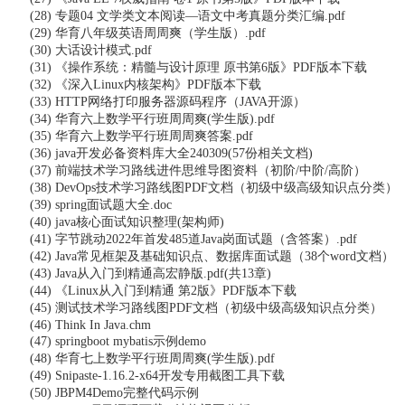
(28) 专题04 文学类文本阅读—语文中考真题分类汇编.pdf
(29) 华育八年级英语周周爽（学生版）.pdf
(30) 大话设计模式.pdf
(31) 《操作系统：精髓与设计原理 原书第6版》PDF版本下载
(32) 《深入Linux内核架构》PDF版本下载
(33) HTTP网络打印服务器源码程序（JAVA开源）
(34) 华育六上数学平行班周周爽(学生版).pdf
(35) 华育六上数学平行班周周爽答案.pdf
(36) java开发必备资料库大全240309(57份相关文档)
(37) 前端技术学习路线进件思维导图资料（初阶/中阶/高阶）
(38) DevOps技术学习路线图PDF文档（初级中级高级知识点分类）
(39) spring面试题大全.doc
(40) java核心面试知识整理(架构师)
(41) 字节跳动2022年首发485道Java岗面试题（含答案）.pdf
(42) Java常见框架及基础知识点、数据库面试题（38个word文档）
(43) Java从入门到精通高宏静版.pdf(共13章)
(44) 《Linux从入门到精通 第2版》PDF版本下载
(45) 测试技术学习路线图PDF文档（初级中级高级知识点分类）
(46) Think In Java.chm
(47) springboot mybatis示例demo
(48) 华育七上数学平行班周周爽(学生版).pdf
(49) Snipaste-1.16.2-x64开发专用截图工具下载
(50) JBPM4Demo完整代码示例